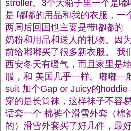
stroller。3个大箱子里一个
是
嘟嘟的用品和我的衣服，一
两周后回国也主要是带嘟嘟的
奶粉和用品和送人的礼物。因
前给嘟嘟买了很多新衣服。
我
西安冬天有暖气，而且家里是地
服，和
美国几乎一样。嘟嘟一般
suit 加个Gap or Juicy的hoddie
穿的是长筒袜，这样袜子不容
话套一个
棉裤个滑雪外套（棉
的）滑雪外套买了好几件，最