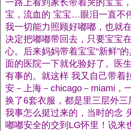
一路上看到家长带着哭的宝宝
宝，流血的
宝宝…眼泪一直不
我一切能力照顾好嘟嘟，也就
决定把嘟嘟带回去，只要宝宝
心。后来妈妈带着宝宝“新鲜”
面的医院一下就化验好了。医
有事的。就这样
我又自己带着
安－上海－chicago－miam
换了6套衣服，都是里三层外三
我事怎么挺过来的，当时的念
嘟嘟安全的交到LG怀里！说来