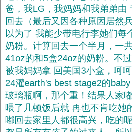
爸，我LG，我妈妈和我弟弟由
回去（最后又因各种原因居然兵
以为了
我能少带电行李她们每
奶粉。计算回去一个半月，一
41oz的和5盒24oz的奶粉。
被我妈妈拿
回美国3小盒，呵呵
24灌earth’s best stage2的bab
玻璃瓶啊，那个重！结果人家
喂了几顿饭后就
再也不肯吃她的b
嘟回去家里人都很高兴，吃的