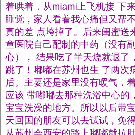
着哄着，从miami上飞机接
下来
睡觉，家人看着我心痛但又帮
真的差
点垮掉了。后来闺蜜送
童医院自己配制的中药（没有
心）， 结果吃了半天烧就退了
跳了！嘟嘟在苏州也生
了两次
后。主要还是家里没有暖气，
应该
带嘟嘟去那种洗浴中心的
宝宝洗澡的地方。所以以后带
天回国的朋友可以去试试，免
从苏州会西安的路上嘟嘟就拉