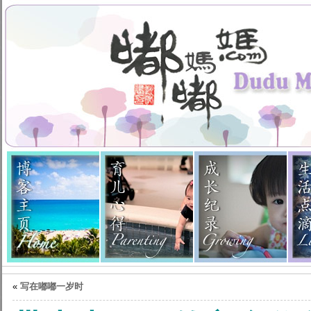
«
写在嘟嘟一岁时