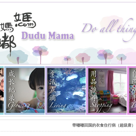
带嘟嘟回国的衣食住行病（超级唐）