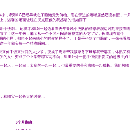
年来，我和LG已经早就忘了睡懒觉为何物。睡在旁边的嘟嘟居然还没有醒，一
上，温馨的场面让现在哭点巨低的我感动的泪如雨下…
那个快啊… 记得才和LG一起边看着虎年春晚小虎队的精彩表演边时刻迎接着
节了！这一年来，嘟宝从一个不哭不闹爱睡整觉的天使宝宝，长成现在这个
熟睡的小样，都想不起来她小的时候的样子了。于是乎坐到了电脑前，一张张看
这一年嘟宝每一个精彩瞬间…
个衣来伸手饭来张口的大少爷，变成了周末帮我做家务下班帮我带嘟宝，体贴又
哭的女生变成了个上学带嘟宝两不勿，里里外外一把手但依旧爱哭的超级主妇
一起玩，一起闹，太多的一起一起… 但最重要的是和嘟嘟一起成长。我们教嘟
，和嘟宝一起长大的时光…
…
3个月翻身,