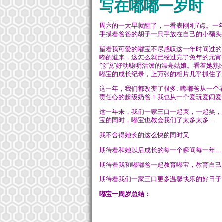
写在嘟嘟一岁时
周六的一大早就醒了，一看表刚刚7点。一
手摸着爸爸的胡子一只手放在自己的小额头
望着我可爱的嘟宝不尽感叹这一年时间过的
嘟的道来，这怎么就已经过完了兔年的元宵
能“说”好动聪明活泼的漂亮姑娘。看着她
嘟宝的成长纪录，上万张的相片几乎抓住了
这一年，我们都改变了很多. 嘟嘟爸从一
责任心的超级奶爸！我也从一个爱玩爱闹爱
这一年来，我们一家三口一起哭，一起笑，
宝的同时，嘟宝也教会我们了太多太多…
我不舍得她长的这么快的同时又
期待着和她以后成长的每一个瞬间每一年…
期待着我和嘟嘟爸一起教育嘟宝，教育自己
期待着我们一家三口更多温馨快乐的好日子
嘟宝一周岁总结：