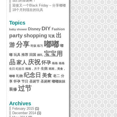
我们的圣诞树！
迎接又一个Black Friday – 分享嘟嘟
18个月到现在的玩具
Topics
DIY
Disney
Fashion
baby shower
出
party
shopping
写真
嘟嘟
分享
游
嘟
吃饭 练习
宝宝用
嘟 玩具 推荐
回国
婚礼
品
庆祝
家人
怀孕
格格
格格
生病
生日 纪念日
格格，月子
画画，美食，
纪念日
美食
礼物
老二 分
嘟嘟
享 怀孕
节日 圣诞节 圣诞树 嘟嘟妹妹
过节
装修
Archives
February 2015
(1)
December 2014
(1)