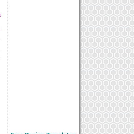
只
嘟
着
有
！