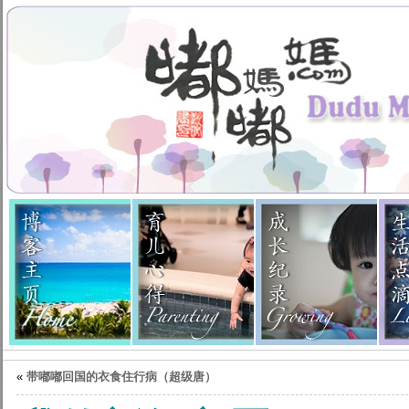
«
带嘟嘟回国的衣食住行病（超级唐）