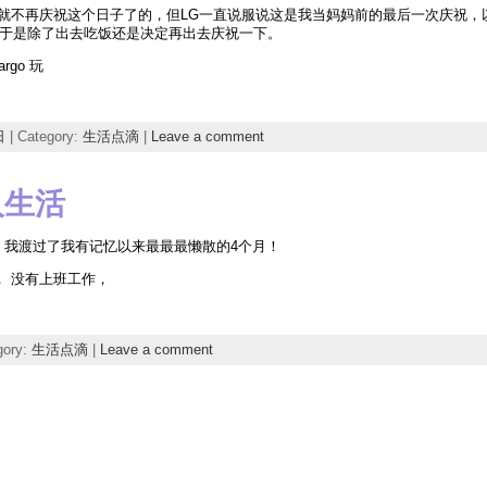
后就不再庆祝这个日子了的，但LG一直说服说这是我当妈妈前的最后一次庆祝，
于是除了出去吃饭还是决定再出去庆祝一下。
go 玩
日
| Category:
生活点滴
|
Leave a comment
人生活
 我渡过了我有记忆以来最最最懒散的4个月！
， 没有上班工作，
gory:
生活点滴
|
Leave a comment