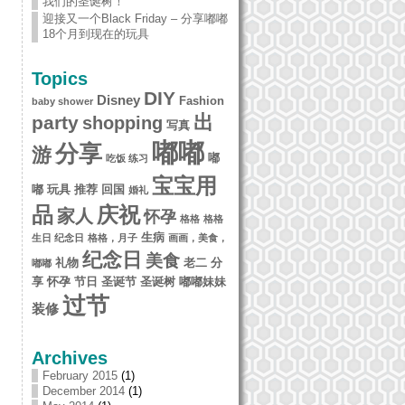
我们的圣诞树！
迎接又一个Black Friday – 分享嘟嘟
18个月到现在的玩具
Topics
DIY
Disney
Fashion
baby shower
出
party
shopping
写真
嘟嘟
分享
游
嘟
吃饭 练习
宝宝用
嘟 玩具 推荐
回国
婚礼
品
庆祝
家人
怀孕
格格
格格
生病
生日 纪念日
格格，月子
画画，美食，
纪念日
美食
礼物
老二 分
嘟嘟
享 怀孕
节日 圣诞节 圣诞树 嘟嘟妹妹
过节
装修
Archives
February 2015
(1)
December 2014
(1)