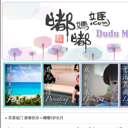
«
双喜临门 新春快乐＋嘟嘟5岁生日