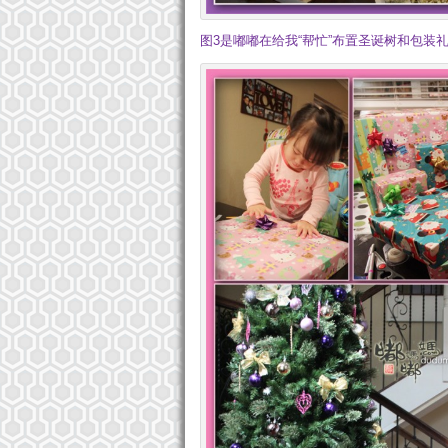
图3是嘟嘟在给我“帮忙”布置圣诞树和包装