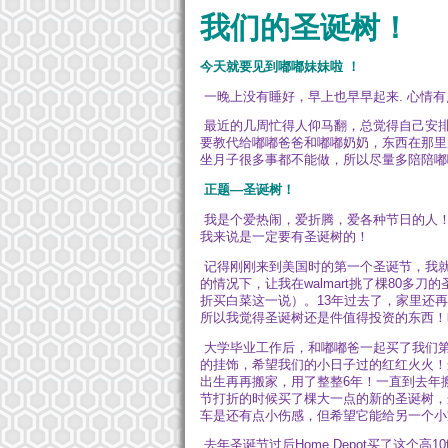
我们的圣诞树！
今天就要见到嘟嘟妹妹啦 ！
一晚上没有睡好，早上也早早起来. 心情
最近的几周忙得人仰马翻，总觉得自己安
要教代给嘟嘟爸爸和嘟嘟奶奶，东西在那里
坐月子很多事都不能做，所以尽量多陪陪嘟
正题—圣诞树！
我是个爱热闹，爱折腾，爱各种节日的人！
我来说是一定要有圣诞树的！
记得刚刚来到美国时的第一个圣诞节，我就
的情况下，让我在walmart挑了棵80多
折买白菜这一说）。13年过去了，家里还
所以我觉得圣诞树还是件值得投资的东西！
大学毕业工作后，和嘟嘟爸一起买了我们第一
的挂饰，希望我们的小日子过的红红火火！
出生再再搬家，用了整整6年！一直到去年搬
节打折的时候买了棵大一点的新的圣诞树，
车是还有点小伤感，但希望它能给另一个小
去年圣诞节过后Home Depot买了这个高