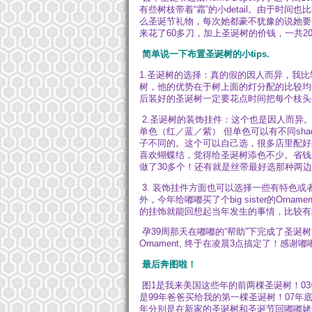
有些树枝带着“霜”的小detail。由于
么圣诞节礼物，每次她都豪不犹豫的说她要紫色
来花了60多刀，加上圣诞树的价钱，一共2
简单说一下布置圣诞树的小tips.
1.圣诞树的选择：真的假的因人而异，我比
树，他的优势在于树上面的灯分配的比较均
后装好的圣诞树一定要花点时间把每个枝头
2.圣诞树的装饰挂件：这个也是因人而异
单色（红／蓝／紫） 但单色可以有不同sha
子不同的。这个可以自己选，很多店里配好的
喜欢蝴蝶结，觉得给圣诞树添色不少。省钱
做了30多个！还有就是丝带最好选那种两
3. 装饰挂件方面也可以选择一些有特色或
外，今年给嘟嘟买了个big sister的O
的挂饰就能回想起当年发生的事情，比较有
孕39周那天在嘟嘟的“帮助”下完成了圣诞
Ornament, 终于在凌晨3点搞定了！感谢
最后奔图啦！
图1是我来美国这些年的前两棵圣诞树！0
是99年爸爸买给我的第一棵圣诞树！07年
年分别是在新家的圣诞树和圣诞节回嘟嘟姥