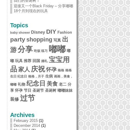
我们的圣诞树！
迎接又一个Black Friday – 分享嘟嘟
18个月到现在的玩具
Topics
DIY
Disney
Fashion
baby shower
出
party
shopping
写真
嘟嘟
分享
游
嘟
吃饭 练习
宝宝用
嘟 玩具 推荐
回国
婚礼
品
庆祝
家人
怀孕
格格
格格
生病
生日 纪念日
格格，月子
画画，美食，
纪念日
美食
礼物
老二 分
嘟嘟
享 怀孕
节日 圣诞节 圣诞树 嘟嘟妹妹
过节
装修
Archives
February 2015
(1)
December 2014
(1)