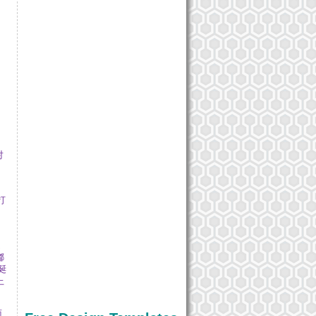
对
打
。
题
嘟
诞
上
面