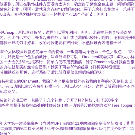
时间也比较紧张，所以在装饰挂件方面没有太讲究，确定好了紫色金色主题（问嘟嘟要
的礼物，呵呵）后就直奔Walmart和Target。买了几盒挂饰和丝带，总共下
00出头。希望这棵树能陪我们一起共度至少10个圣诞节，呵呵！
较Cheap，所以喜欢假的，这样可以重复利用，呵呵。比较推荐买直接带灯的
匀。会比自己挂灯上去看起来自然，而且线也藏的比较好，呵呵。还有就是开
都拨开拨均匀才好看。收的时候也要在拨回去，不然很难再装进箱子里。
。我个人比较喜欢颜色简单一点的装饰。一般都选两个色系，金色／银色 ＋ 1种
de，只要是一个色系的就行，深点浅点都可以！Ornament我会买3－4种大小样
一大盒的那种也很不错，简单方便不用费脑筋！除了Ornament以外我自己很
的办法就是买好丝带自己系！我买了两卷30ft的丝带（打折买时很便宜），一
边带细铁丝的那种。这样系好了后比较容易修饰蝴蝶结的形状！
者特殊意义的Ornament。我除了有个朋友给我的有着我的名字的小天使挂饰以
rnament。有点遗憾以前没有每年积攒一个，所以从今年开始。这样以后看到每个不同
纪念意义。
树装饰的这项工程！包装了十几个礼物，分开了N个树枝，挂了200多个
嘟嘟爸爬着梯子帮我把高处的挂饰装好！唯一遗憾是没能找到喜欢的Tree Topper
3年大学第一次带嘟嘟爸（当时的BF）回家给11岁的嘟嘟舅舅买的新衣服，背景
底结婚前夕的第二棵圣诞树！09年怀着嘟嘟时嘟嘟舅舅来和我们共度圣诞节！11
姥家的。