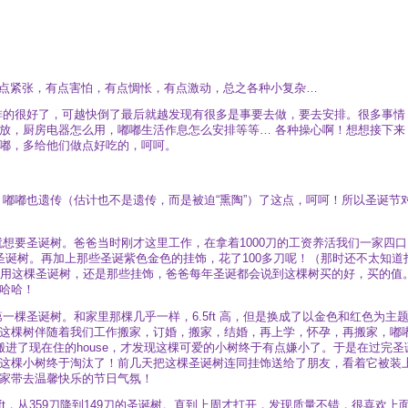
有点紧张，有点害怕，有点惆怅，有点激动，总之各种小复杂…
排的很好了，可越快倒了最后就越发现有很多是事要去做，要去安排。很多事情
放，厨房电器怎么用，嘟嘟生活作息怎么安排等等… 各种操心啊！想想接下来
嘟，多给他们做点好吃的，呵呵。
嘟嘟也遗传（估计也不是遗传，而是被迫“熏陶”）了这点，呵呵！所以圣诞节
想要圣诞树。爸爸当时刚才这里工作，在拿着1000刀的工资养活我们一家四口
刀的圣诞树。再加上那些圣诞紫色金色的挂饰，花了100多刀呢！（那时还不太知道
再用这棵圣诞树，还是那些挂饰，爸爸每年圣诞都会说到这棵树买的好，买的值
哈哈！
棵圣诞树。和家里那棵几乎一样，6.5ft 高，但是换成了以金色和红色为主
这棵树伴随着我们工作搬家，订婚，搬家，结婚，再上学，怀孕，再搬家，嘟
进了现在住的house，才发现这棵可爱的小树终于有点嫌小了。于是在过完圣
这棵小树终于淘汰了！前几天把这棵圣诞树连同挂饰送给了朋友，看着它被装
家带去温馨快乐的节日气氛！
10ft，从359刀降到149刀的圣诞树。直到上周才打开，发现质量不错，很喜欢上